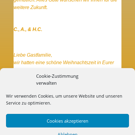
weitere Zukunft.
C., A., & H.C.
Liebe Gastfamilie,
wir hatten eine schöne Weihnachtszeit in Eurer
Ferienwohnung, wo es uns an nichts gefehlt hat.
Cookie-Zustimmung
Alles Gute für die Zukunft wünschen wir. Die
verwalten
Forelle „des Hauses“ war die beste. Der Harz wird
uns mit Sicherheit noch einmal im Sommer
Wir verwenden Cookies, um unsere Website und unseren
wiedersehen.
Service zu optimieren.
Cookies akzeptieren
Liebe Grüße T.&A.
Ablehnen