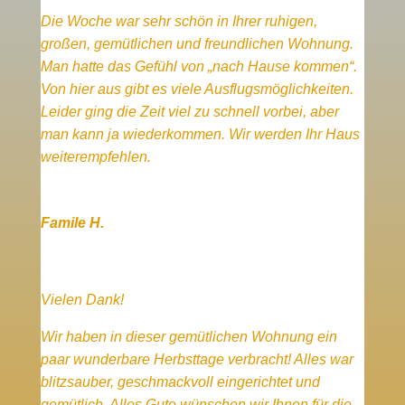
Die Woche war sehr schön in Ihrer ruhigen,
großen, gemütlichen und freundlichen Wohnung.
Man hatte das Gefühl von „nach Hause kommen“.
Von hier aus gibt es viele Ausflugsmöglichkeiten.
Leider ging die Zeit viel zu schnell vorbei, aber
man kann ja wiederkommen. Wir werden Ihr Haus
weiterempfehlen.
Famile H.
Vielen Dank!
Wir haben in dieser gemütlichen Wohnung ein
paar wunderbare Herbsttage verbracht! Alles war
blitzsauber, geschmackvoll eingerichtet und
gemütlich. Alles Gute wünschen wir Ihnen für die