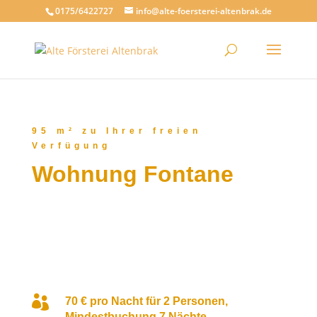
0175/6422727
info@alte-foersterei-altenbrak.de
95
m²
zu Ihrer freien
Verfügung
Wohnung Fontane

70 € pro Nacht für 2 Personen,
Mindestbuchung 7 Nächte